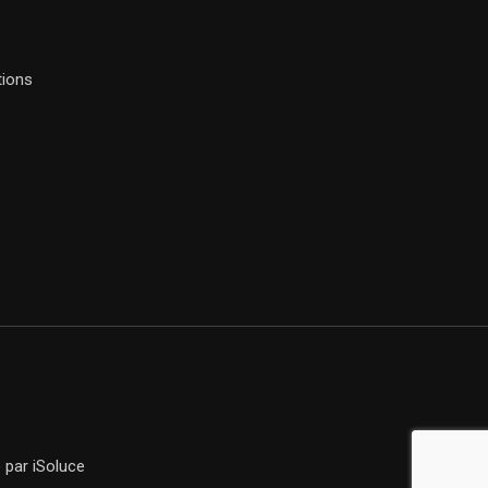
tions
e
par iSoluce