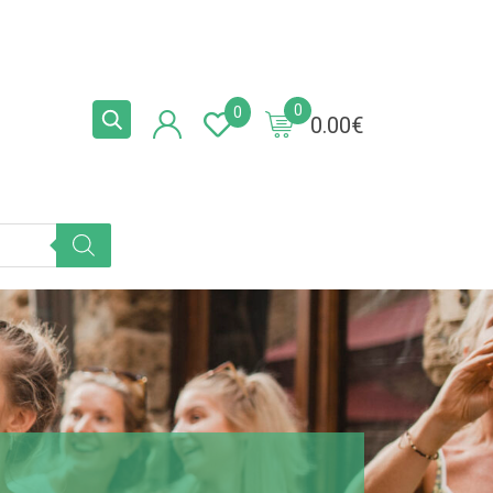
0
0
0.00
€